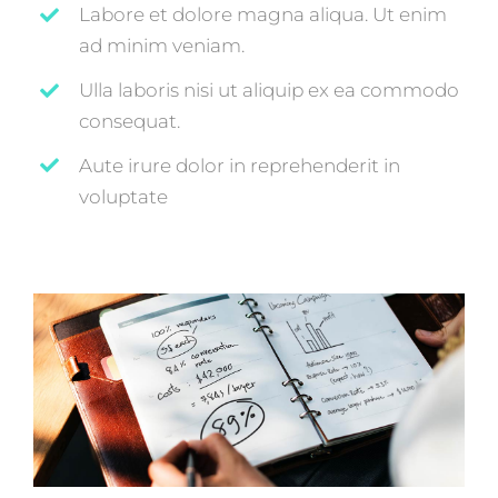
Labore et dolore magna aliqua. Ut enim
ad minim veniam.
Ulla laboris nisi ut aliquip ex ea commodo
consequat.
Aute irure dolor in reprehenderit in
voluptate